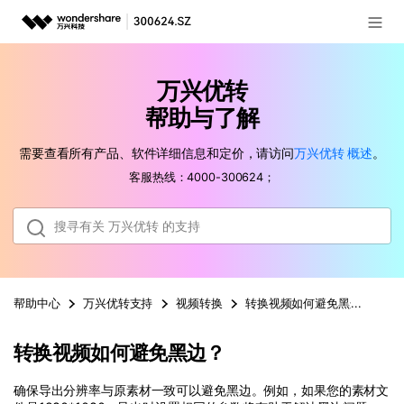
登录
推荐产品
万兴优转
AIGC数字创意
政企服务
帮助与了解
实用工具
需要查看所有产品、软件详细信息和定价，请访问
万兴优转
概述
。
新闻中心
客服热线：4000-300624；
关于万兴
加入我们
帮助中心
帮助中心
万兴优转
支持
视频转换
转换视频如何避免黑边
转换视频如何避免黑边？
客服热线：
4000-300624
确保导出分辨率与原素材一致可以避免黑边。例如，如果您的素材文