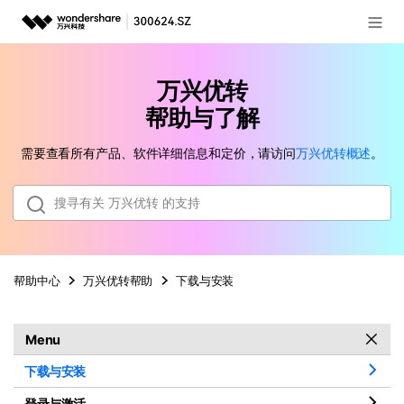
登录
推荐产品
万兴优转
AIGC数字创意
政企服务
帮助与了解
实用工具
需要查看所有产品、软件详细信息和定价，请访问
万兴优转
概述
。
新闻中心
关于万兴
加入我们
帮助中心
万兴优转
帮助
下载与安装
帮助中心
Menu
客服热线：
4000-300624
下载与安装
登录与激活