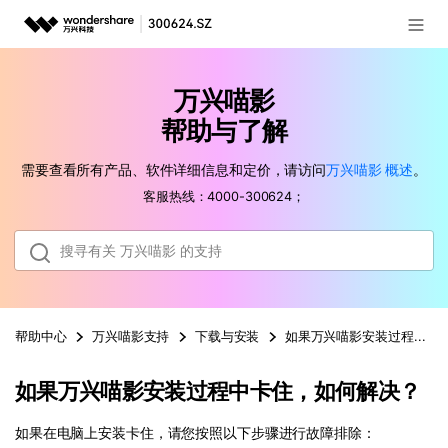
登录
推荐产品
万兴喵影
AIGC数字创意
政企服务
帮助与了解
实用工具
需要查看所有产品、软件详细信息和定价，请访问
万兴喵影
概述
。
新闻中心
客服热线：4000-300624；
关于万兴
加入我们
帮助中心
帮助中心
万兴喵影
支持
下载与安装
如果万兴喵影安装过程中卡
如果万兴喵影安装过程中卡住，如何解决？
客服热线：
4000-300624
如果在电脑上安装卡住，请您按照以下步骤进行故障排除：