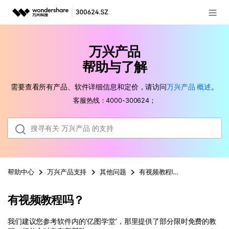
登录
推荐产品
万兴产品
AIGC数字创意
政企服务
帮助与了解
实用工具
需要查看所有产品、软件详细信息和定价，请访问
万兴产品
概述
。
新闻中心
客服热线：4000-300624；
关于万兴
加入我们
帮助中心
帮助中心
万兴产品
支持
其他问题
有视频教程吗
有视频教程吗？
客服热线：
4000-300624
我们建议您参考软件内的‘亿图学堂’，那里提供了部分限时免费的教