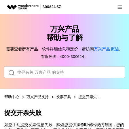
登录
推荐产品
万兴产品
AIGC数字创意
政企服务
帮助与了解
实用工具
需要查看所有产品、软件详细信息和定价，请访问
万兴产品
概述
。
新闻中心
客服热线：4000-300624；
关于万兴
加入我们
帮助中心
帮助中心
万兴产品
支持
发票开具
提交开票失败
提交开票失败
客服热线：
4000-300624
如您手动提交发票信息失败，麻烦您提供操作时候出现的截图，您的