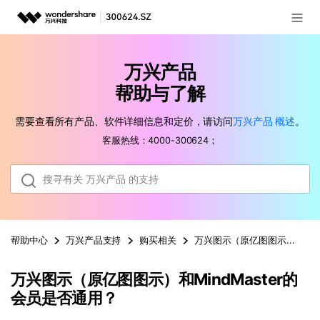
登录
推荐产品
万兴产品
AIGC数字创意
政企服务
帮助与了解
实用工具
需要查看所有产品、软件详细信息和定价，请访问
万兴产品
概述
。
新闻中心
客服热线：4000-300624；
关于万兴
加入我们
帮助中心
帮助中心
万兴产品
支持
购买相关
万兴图示（原亿图图示）和Mind
万兴图示（原亿图图示）和MindMaster的
客服热线：
4000-300624
会员是否通用？