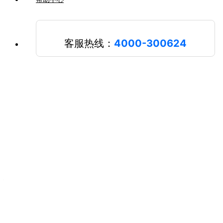
云文件
移动端和电脑端文件如何同步？
Menu
客服热线：
4000-300624
关于品牌更名的常见问题
注册与登录
购买相关
发票开具
产品使用
技术性问题
云文件
第三方平台
其他问题
社区模板问题
移动端和电脑端文件如何同步？
实现手机与电脑的文件同步，请遵循以下步骤：