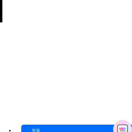
한국어
简体中文
客服热线：
4000-300624
关注我们
© 2026
万兴科技（湖南）有限公司 版权所有
登录