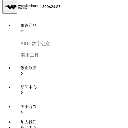
推荐产品
帮助与了解
AIGC数字创意
实用工具
需要查看所有产品、软件详细信息和定价，请访问
概述
。
客服热线：4000-300624；
政企服务
新闻中心
必填项
关于万兴
帮助中心
支持
加入我们
帮助中心