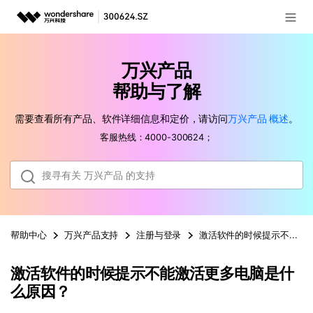
登录
推荐产品
万兴产品
AIGC数字创意
政企服务
帮助与了解
实用工具
需要查看所有产品、软件详细信息和定价，请访问
万兴产品
概述
。
新闻中心
客服热线：4000-300624；
关于万兴
加入我们
帮助中心
帮助中心
万兴产品
支持
注册与登录
激活软件的时候提示不能激
激活软件的时候提示不能激活更多电脑是什
客服热线：
4000-300624
么原因？